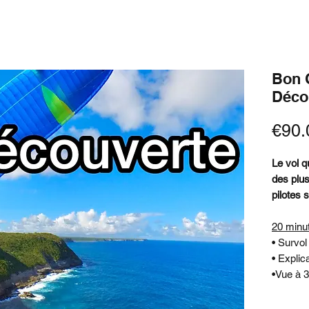
Bon 
Déco
€90.
Le vol q
des plus
pilotes 
20 minu
• Survol 
• Explic
•Vue à 3