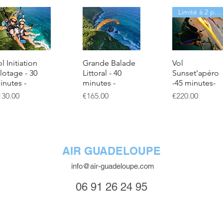
Limité à 2 par jour !
l Initiation
Grande Balade
Vol
ilotage - 30
Littoral - 40
Sunset'apéro
inutes -
minutes -
-45 minutes-
ice
Price
Price
130.00
€165.00
€220.00
AIR GUADELOUPE
info@air-guadeloupe.com
06 91 26 24 95